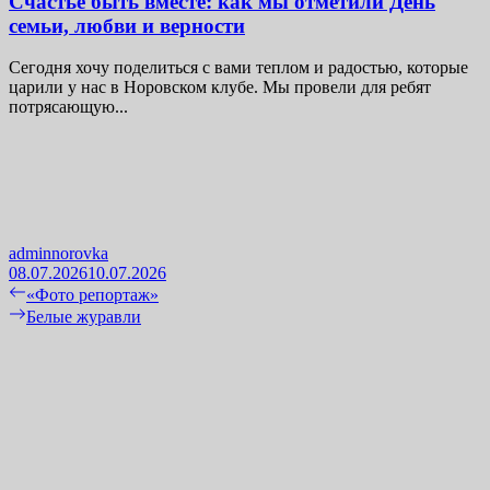
Счастье быть вместе: как мы отметили День
семьи, любви и верности
Сегодня хочу поделиться с вами теплом и радостью, которые
царили у нас в Норовском клубе. Мы провели для ребят
потрясающую...
adminnorovka
08.07.2026
10.07.2026
Навигация
Previous
«Фото репортаж»
post:
Next
Белые журавли
по
post:
записям