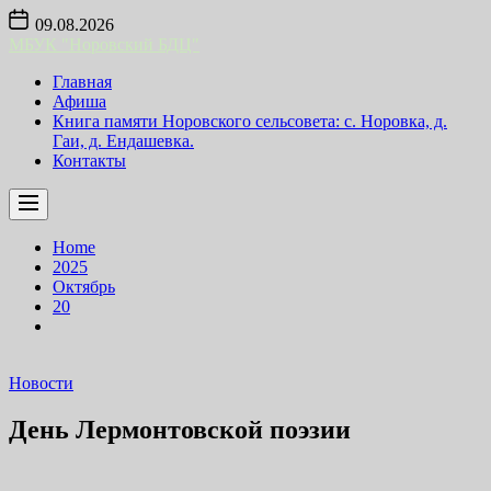
Skip
09.08.2026
to
МБУК "Норовский БДЦ"
the
content
Главная
Афиша
Книга памяти Норовского сельсовета: с. Норовка, д.
Гаи, д. Ендашевка.
Контакты
Home
2025
Октябрь
20
Новости
День Лермонтовской поэзии