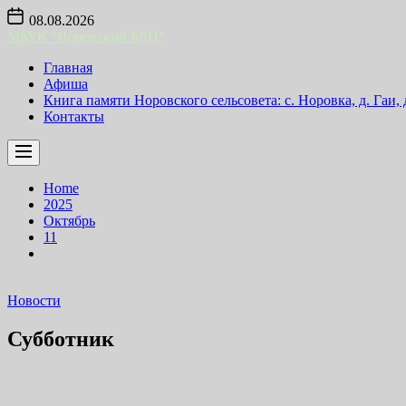
Skip
08.08.2026
to
МБУК "Норовский БДЦ"
the
content
Главная
Афиша
Книга памяти Норовского сельсовета: с. Норовка, д. Гаи,
Контакты
Home
2025
Октябрь
11
Новости
Субботник