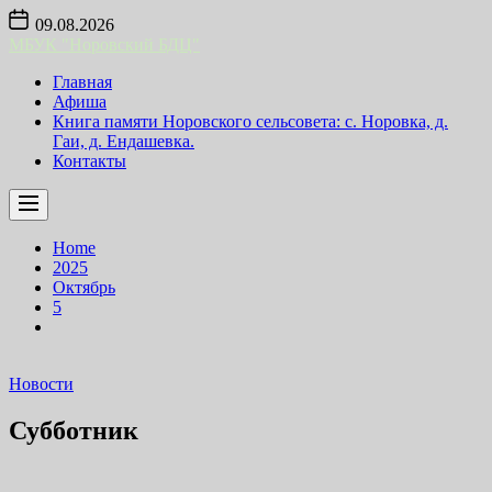
Skip
09.08.2026
to
МБУК "Норовский БДЦ"
the
content
Главная
Афиша
Книга памяти Норовского сельсовета: с. Норовка, д.
Гаи, д. Ендашевка.
Контакты
Home
2025
Октябрь
5
Новости
Субботник