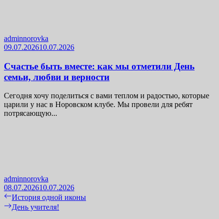
adminnorovka
09.07.2026
10.07.2026
Счастье быть вместе: как мы отметили День
семьи, любви и верности
Сегодня хочу поделиться с вами теплом и радостью, которые
царили у нас в Норовском клубе. Мы провели для ребят
потрясающую...
adminnorovka
08.07.2026
10.07.2026
Навигация
Previous
История одной иконы
post:
Next
День учителя!
по
post: