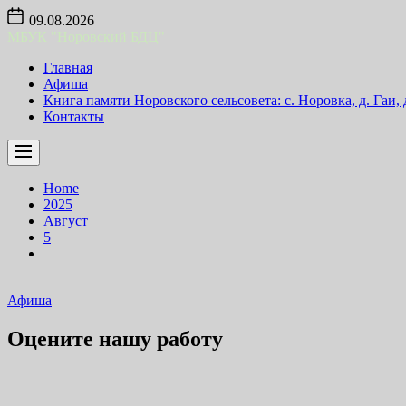
Skip
09.08.2026
to
МБУК "Норовский БДЦ"
the
content
Главная
Афиша
Книга памяти Норовского сельсовета: с. Норовка, д. Гаи,
Контакты
Home
2025
Август
5
Афиша
Оцените нашу работу