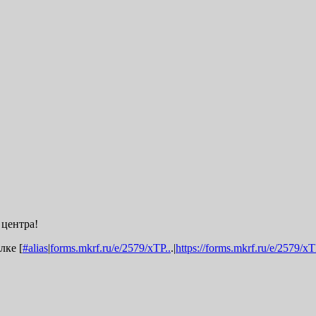
центра!
лке [
#alias
|
forms.mkrf.ru/e/2579/xTP..
.|
https://forms.mkrf.ru/e/2579/