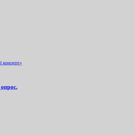
й концерт»
опрос.