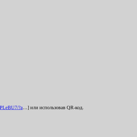
xTPLeBU7/?a
…] или использовав QR-код.