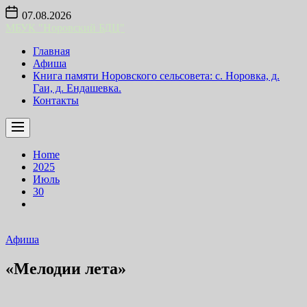
Skip
07.08.2026
to
МБУК "Норовский БДЦ"
the
content
Главная
Афиша
Книга памяти Норовского сельсовета: с. Норовка, д.
Гаи, д. Ендашевка.
Контакты
Home
2025
Июль
30
Афиша
«Мелодии лета»