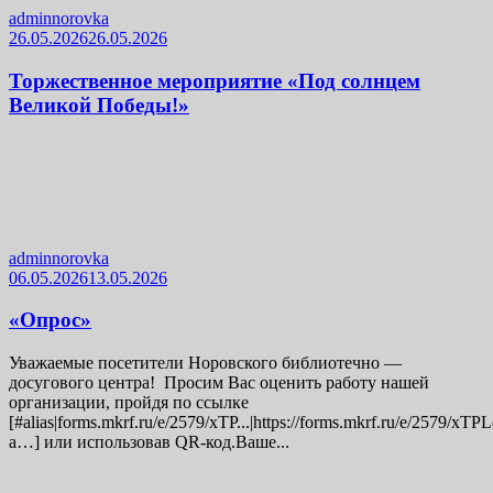
adminnorovka
26.05.2026
26.05.2026
Торжественное мероприятие «Под солнцем
Великой Победы!»
adminnorovka
06.05.2026
13.05.2026
«Опрос»
Уважаемые посетители Норовского библиотечно —
досугового центра! Просим Вас оценить работу нашей
организации, пройдя по ссылке
[#alias|forms.mkrf.ru/e/2579/xTP...|https://forms.mkrf.ru/e/2579/xT
a…] или использовав QR-код.Ваше...