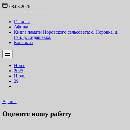
Skip
08.08.2026
to
МБУК "Норовский БДЦ"
the
content
Главная
Афиша
Книга памяти Норовского сельсовета: с. Норовка, д.
Гаи, д. Ендашевка.
Контакты
Home
2025
Июль
29
Афиша
Оцените нашу работу