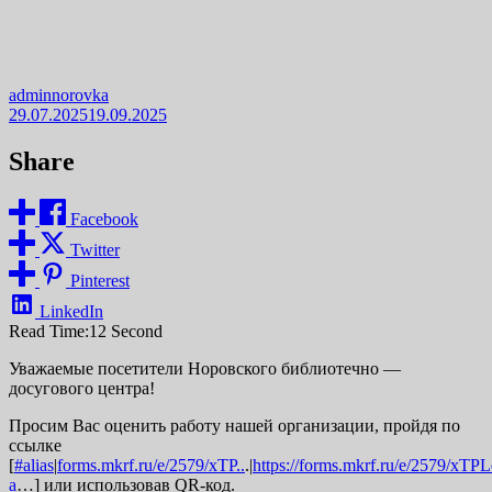
adminnorovka
29.07.2025
19.09.2025
Share
Facebook
Twitter
Pinterest
LinkedIn
Read Time:
12 Second
Уважаемые посетители Норовского библиотечно —
досугового центра!
Просим Вас оценить работу нашей организации, пройдя по
ссылке
[
#alias
|
forms.mkrf.ru/e/2579/xTP..
.|
https://forms.mkrf.ru/e/2579/xT
a
…] или использовав QR-код.