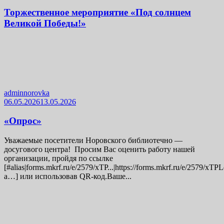
Торжественное мероприятие «Под солнцем
Великой Победы!»
adminnorovka
06.05.2026
13.05.2026
«Опрос»
Уважаемые посетители Норовского библиотечно —
досугового центра! Просим Вас оценить работу нашей
организации, пройдя по ссылке
[#alias|forms.mkrf.ru/e/2579/xTP...|https://forms.mkrf.ru/e/2579/xT
a…] или использовав QR-код.Ваше...