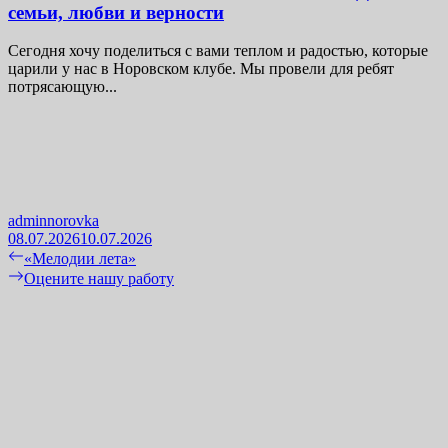
семьи, любви и верности
Сегодня хочу поделиться с вами теплом и радостью, которые
царили у нас в Норовском клубе. Мы провели для ребят
потрясающую...
adminnorovka
08.07.2026
10.07.2026
Навигация
Previous
«Мелодии лета»
post:
Next
Оцените нашу работу
по
post:
записям