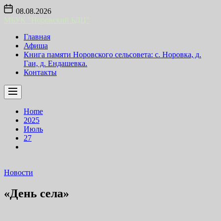
Skip
08.08.2026
to
МБУК "Норовский БДЦ"
the
content
Главная
Афиша
Книга памяти Норовского сельсовета: с. Норовка, д.
Гаи, д. Ендашевка.
Контакты
Home
2025
Июль
27
Новости
«День села»