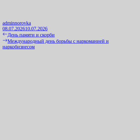
adminnorovka
08.07.2026
10.07.2026
Навигация
Previous
День памяти и скорби
post:
Next
Международный день борьбы с наркоманией и
по
post:
наркобизнесом
записям