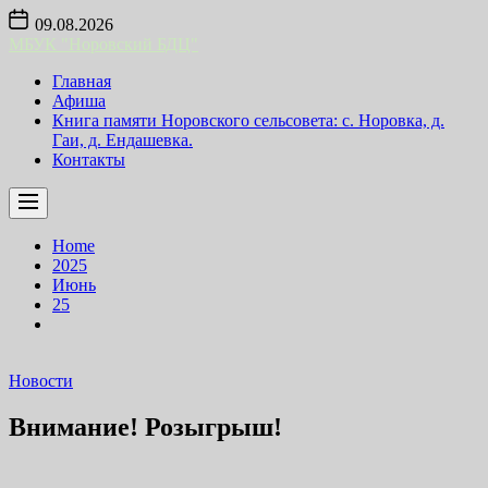
Skip
09.08.2026
to
МБУК "Норовский БДЦ"
the
content
Главная
Афиша
Книга памяти Норовского сельсовета: с. Норовка, д.
Гаи, д. Ендашевка.
Контакты
Home
2025
Июнь
25
Новости
Внимание! Розыгрыш!