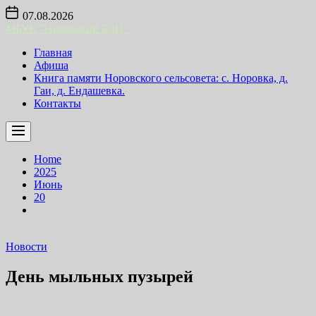
Skip
07.08.2026
to
МБУК "Норовский БДЦ"
the
content
Главная
Афиша
Книга памяти Норовского сельсовета: с. Норовка, д.
Гаи, д. Ендашевка.
Контакты
Home
2025
Июнь
20
Новости
День мыльных пузырей