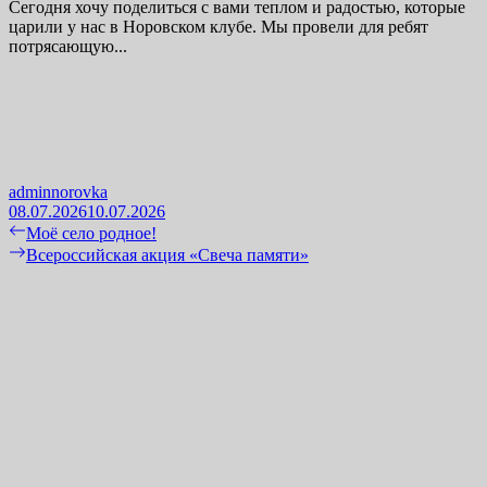
Сегодня хочу поделиться с вами теплом и радостью, которые
царили у нас в Норовском клубе. Мы провели для ребят
потрясающую...
adminnorovka
08.07.2026
10.07.2026
Навигация
Previous
Моё село родное!
post:
Next
Всероссийская акция «Свеча памяти»
по
post:
записям