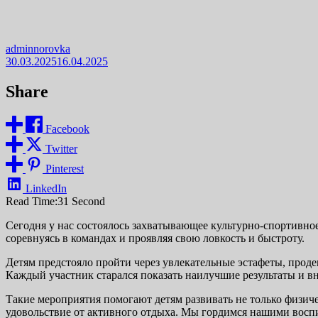
adminnorovka
30.03.2025
16.04.2025
Share
Facebook
Twitter
Pinterest
LinkedIn
Read Time:
31 Second
Сегодня у нас состоялось захватывающее культурно-спортивно
соревнуясь в командах и проявляя свою ловкость и быстроту.
Детям предстояло пройти через увлекательные эстафеты, прод
Каждый участник старался показать наилучшие результаты и вн
Такие мероприятия помогают детям развивать не только физиче
удовольствие от активного отдыха. Мы гордимся нашими восп