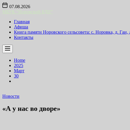
Skip
07.08.2026
to
МБУК "Норовский БДЦ"
the
content
Главная
Афиша
Книга памяти Норовского сельсовета: с. Норовка, д. Гаи,
Контакты
Home
2025
Март
30
Новости
«А у нас во дворе»