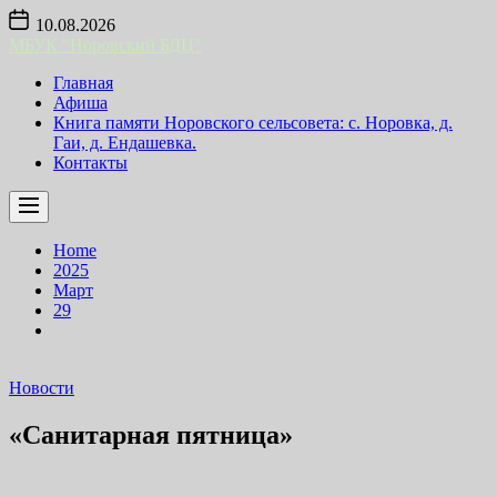
Skip
10.08.2026
to
МБУК "Норовский БДЦ"
the
content
Главная
Афиша
Книга памяти Норовского сельсовета: с. Норовка, д.
Гаи, д. Ендашевка.
Контакты
Home
2025
Март
29
Новости
«Санитарная пятница»