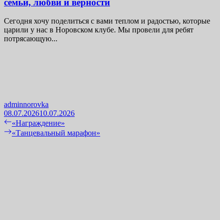
семьи, любви и верности
Сегодня хочу поделиться с вами теплом и радостью, которые
царили у нас в Норовском клубе. Мы провели для ребят
потрясающую...
adminnorovka
08.07.2026
10.07.2026
Навигация
Previous
«Награждение»
post:
Next
«Танцевальный марафон»
по
post:
записям