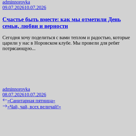
adminnorovka
09.07.2026
10.07.2026
Счастье быть вместе: как мы отметили День
семьи, любви и верности
Сегодня хочу поделиться с вами теплом и радостью, которые
царили у нас в Норовском клубе. Мы провели для ребят
потрясающую...
adminnorovka
08.07.2026
10.07.2026
Навигация
Previous
«Санитарная пятница»
post:
Next
«Чай, чай, всех величай!»
по
post:
записям