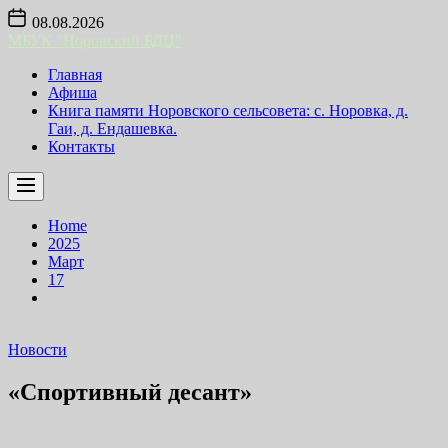
Skip
08.08.2026
to
МБУК "Норовский БДЦ"
the
content
Главная
Афиша
Книга памяти Норовского сельсовета: с. Норовка, д.
Гаи, д. Ендашевка.
Контакты
Home
2025
Март
17
Новости
«Спортивный десант»