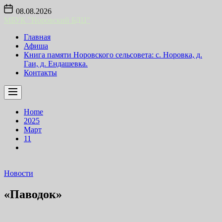
Skip
08.08.2026
to
МБУК "Норовский БДЦ"
the
content
Главная
Афиша
Книга памяти Норовского сельсовета: с. Норовка, д.
Гаи, д. Ендашевка.
Контакты
Home
2025
Март
11
Новости
«Паводок»