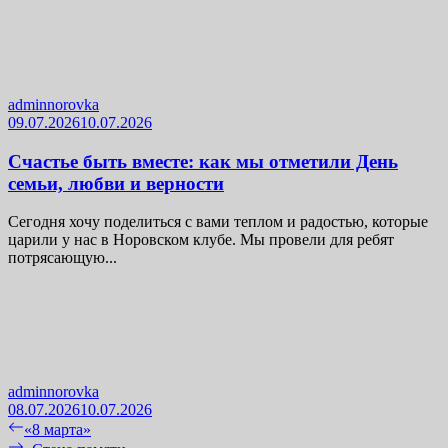
adminnorovka
09.07.2026
10.07.2026
Счастье быть вместе: как мы отметили День
семьи, любви и верности
Сегодня хочу поделиться с вами теплом и радостью, которые
царили у нас в Норовском клубе. Мы провели для ребят
потрясающую...
adminnorovka
08.07.2026
10.07.2026
Навигация
Previous
«8 марта»
post:
Next