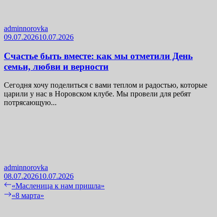
adminnorovka
09.07.2026
10.07.2026
Счастье быть вместе: как мы отметили День
семьи, любви и верности
Сегодня хочу поделиться с вами теплом и радостью, которые
царили у нас в Норовском клубе. Мы провели для ребят
потрясающую...
adminnorovka
08.07.2026
10.07.2026
Навигация
Previous
«Масленица к нам пришла»
post:
Next
«8 марта»
по
post:
записям