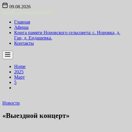
Skip
09.08.2026
to
МБУК "Норовский БДЦ"
the
content
Главная
Афиша
Книга памяти Норовского сельсовета: с. Норовка, д.
Гаи, д. Ендашевка.
Контакты
Home
2025
Март
5
Новости
«Выездной концерт»