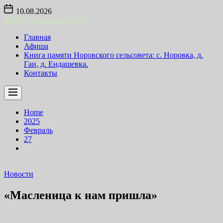
Skip
10.08.2026
to
МБУК "Норовский БДЦ"
the
content
Главная
Афиша
Книга памяти Норовского сельсовета: с. Норовка, д.
Гаи, д. Ендашевка.
Контакты
Home
2025
Февраль
27
Новости
«Масленица к нам пришла»