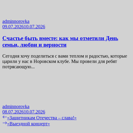
adminnorovka
09.07.2026
10.07.2026
Счастье быть вместе: как мы отметили День
семьи, любви и верности
Сегодня хочу поделиться с вами теплом и радостью, которые
царили у нас в Норовском клубе. Мы провели для ребят
потрясающую...
adminnorovka
08.07.2026
10.07.2026
Навигация
Previous
«Защитникам Отечества – слава!»
post:
Next
«Выездной концерт»
по
post: