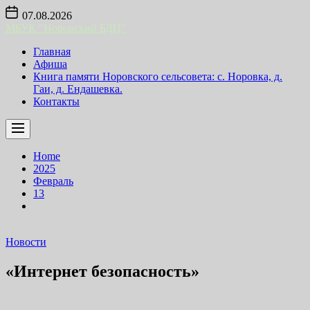
Skip
07.08.2026
to
МБУК "Норовский БДЦ"
the
content
Главная
Афиша
Книга памяти Норовского сельсовета: с. Норовка, д.
Гаи, д. Ендашевка.
Контакты
Home
2025
Февраль
13
Новости
«Интернет безопасность»