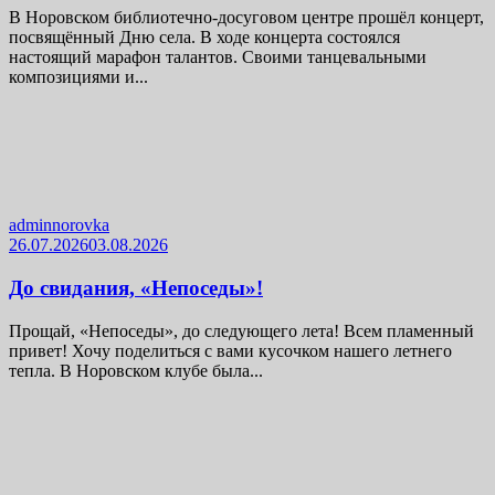
В Норовском библиотечно-досуговом центре прошёл концерт,
посвящённый Дню села. В ходе концерта состоялся
настоящий марафон талантов. Своими танцевальными
композициями и...
adminnorovka
26.07.2026
03.08.2026
До свидания, «Непоседы»!
Прощай, «Непоседы», до следующего лета! Всем пламенный
привет! Хочу поделиться с вами кусочком нашего летнего
тепла. В Норовском клубе была...