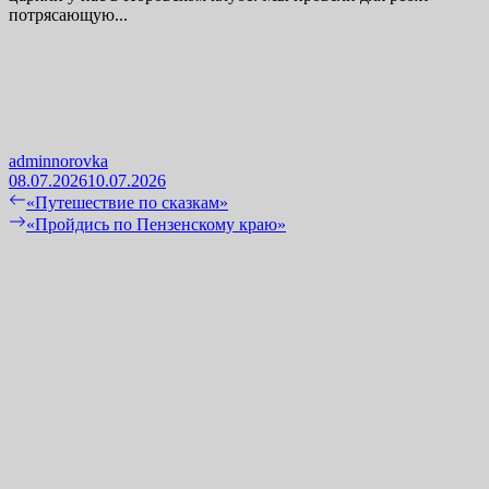
потрясающую...
adminnorovka
08.07.2026
10.07.2026
Навигация
Previous
«Путешествие по сказкам»
post:
Next
«Пройдись по Пензенскому краю»
по
post:
записям