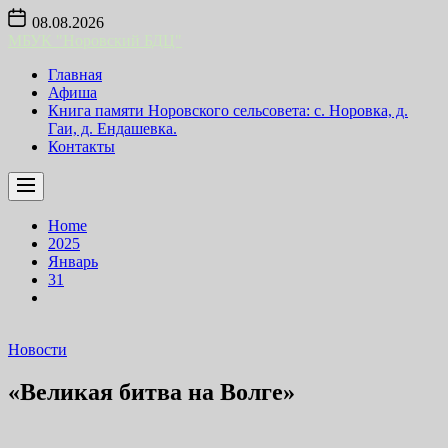
Skip
08.08.2026
to
МБУК "Норовский БДЦ"
the
content
Главная
Афиша
Книга памяти Норовского сельсовета: с. Норовка, д.
Гаи, д. Ендашевка.
Контакты
Home
2025
Январь
31
Новости
«Великая битва на Волге»