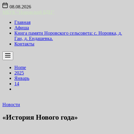
Skip
08.08.2026
to
МБУК "Норовский БДЦ"
the
content
Главная
Афиша
Книга памяти Норовского сельсовета: с. Норовка, д.
Гаи, д. Ендашевка.
Контакты
Home
2025
Январь
14
Новости
«История Нового года»