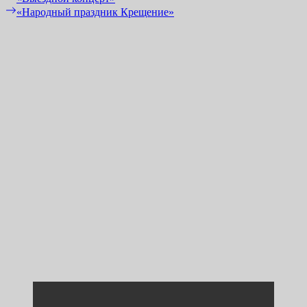
post:
Next
«Народный праздник Крещение»
по
post:
записям