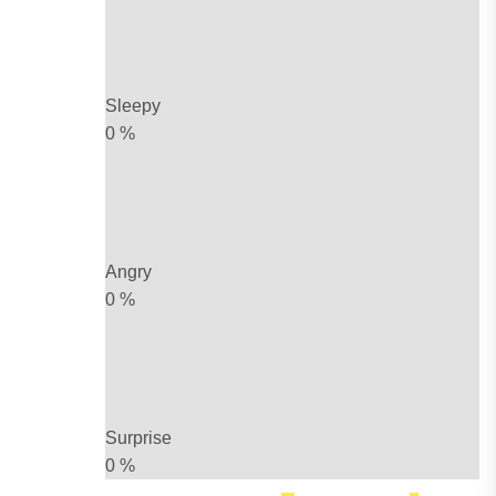
Sleepy
0
%
Angry
0
%
Surprise
0
%