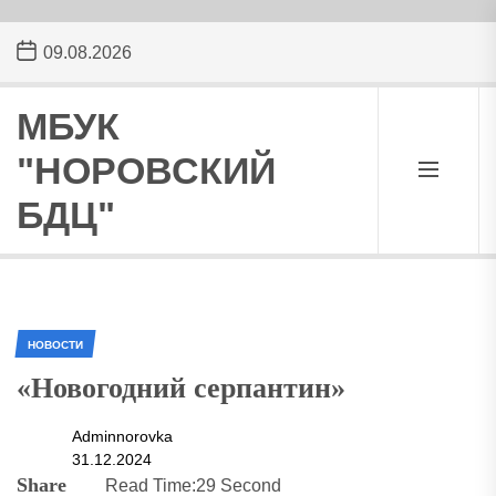
Skip
09.08.2026
to
the
content
МБУК
"НОРОВСКИЙ
БДЦ"
НОВОСТИ
«Новогодний серпантин»
Adminnorovka
31.12.2024
Share
Read Time:
29 Second