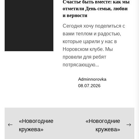
Счастье быть вместе: как мы
отметили День семьи, любви
и верности
Сегодня хочу поделиться с
вами теплом и радостью,
которые царили у нас в
Норовском клубе. Мы
провели для ребят
потрясающую...
Adminnorovka
08.07.2026
Навигация
«Новогодние
«Новогодние
Previous
Ne
кружева»
кружева»
по
post:
pos