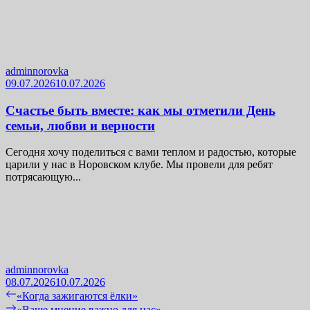
adminnorovka
09.07.2026
10.07.2026
Счастье быть вместе: как мы отметили День
семьи, любви и верности
Сегодня хочу поделиться с вами теплом и радостью, которые
царили у нас в Норовском клубе. Мы провели для ребят
потрясающую...
adminnorovka
08.07.2026
10.07.2026
Навигация
Previous
«Когда зажигаются ёлки»
post:
Next
«Ваше мнение важно для нас»