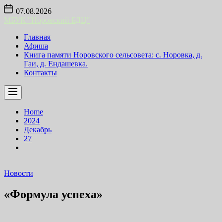
Skip
07.08.2026
to
МБУК "Норовский БДЦ"
the
content
Главная
Афиша
Книга памяти Норовского сельсовета: с. Норовка, д.
Гаи, д. Ендашевка.
Контакты
Home
2024
Декабрь
27
Новости
«Формула успеха»