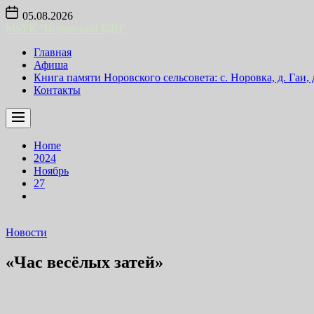
Skip
05.08.2026
to
МБУК "Норовский БДЦ"
the
content
Главная
Афиша
Книга памяти Норовского сельсовета: с. Норовка, д. Гаи,
Контакты
Home
2024
Ноябрь
27
Новости
«Час весёлых затей»