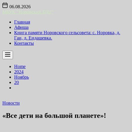
Skip
06.08.2026
to
МБУК "Норовский БДЦ"
the
content
Главная
Афиша
Книга памяти Норовского сельсовета: с. Норовка, д.
Гаи, д. Ендашевка.
Контакты
Home
2024
Ноябрь
20
Новости
«Все дети на большой планете»!