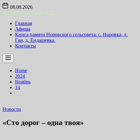
Skip
08.08.2026
to
МБУК "Норовский БДЦ"
the
content
Главная
Афиша
Книга памяти Норовского сельсовета: с. Норовка, д.
Гаи, д. Ендашевка.
Контакты
Home
2024
Ноябрь
14
Новости
«Сто дорог – одна твоя»