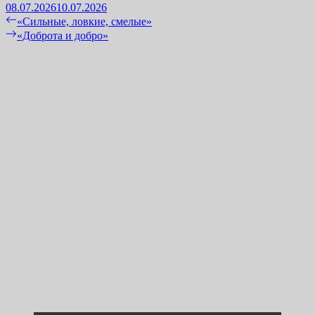
08.07.2026
10.07.2026
Навигация
Previous
«Сильные, ловкие, смелые»
post:
Next
«Доброта и добро»
по
post:
записям