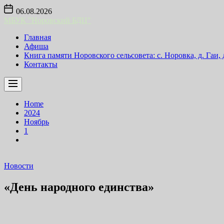
Skip
06.08.2026
to
МБУК "Норовский БДЦ"
the
content
Главная
Афиша
Книга памяти Норовского сельсовета: с. Норовка, д. Гаи,
Контакты
Home
2024
Ноябрь
1
Новости
«День народного единства»