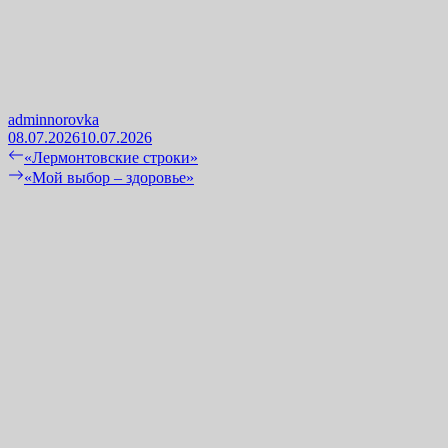
adminnorovka
08.07.2026
10.07.2026
Навигация
Previous
«Лермонтовские строки»
post:
Next
«Мой выбор – здоровье»
по
post:
записям