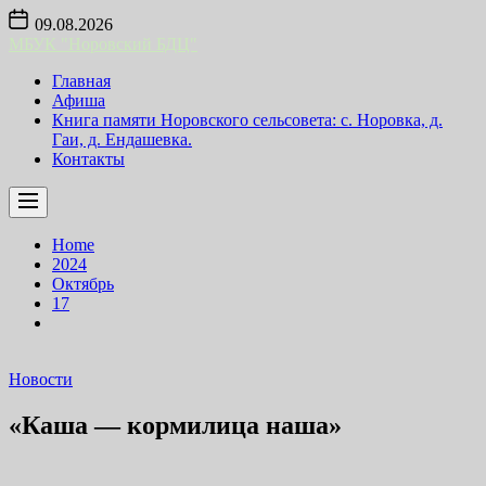
Skip
09.08.2026
to
МБУК "Норовский БДЦ"
the
content
Главная
Афиша
Книга памяти Норовского сельсовета: с. Норовка, д.
Гаи, д. Ендашевка.
Контакты
Home
2024
Октябрь
17
Новости
«Каша — кормилица наша»