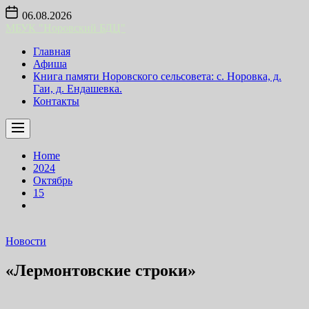
Skip
06.08.2026
to
МБУК "Норовский БДЦ"
the
content
Главная
Афиша
Книга памяти Норовского сельсовета: с. Норовка, д.
Гаи, д. Ендашевка.
Контакты
Home
2024
Октябрь
15
Новости
«Лермонтовские строки»