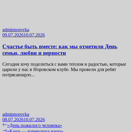
adminnorovka
09.07.2026
10.07.2026
Счастье быть вместе: как мы отметили День
семьи, любви и верности
Сегодня хочу поделиться с вами теплом и радостью, которые
царили у нас в Норовском клубе. Мы провели для ребят
потрясающую...
adminnorovka
08.07.2026
10.07.2026
Навигация
Previous
«День пожилого человека»
post:
Next
«Каша — кормилица наша»