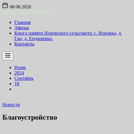
Skip
08.08.2026
to
МБУК "Норовский БДЦ"
the
content
Главная
Афиша
Книга памяти Норовского сельсовета: с. Норовка, д.
Гаи, д. Ендашевка.
Контакты
Home
2024
Сентябрь
18
Новости
Благоустройство