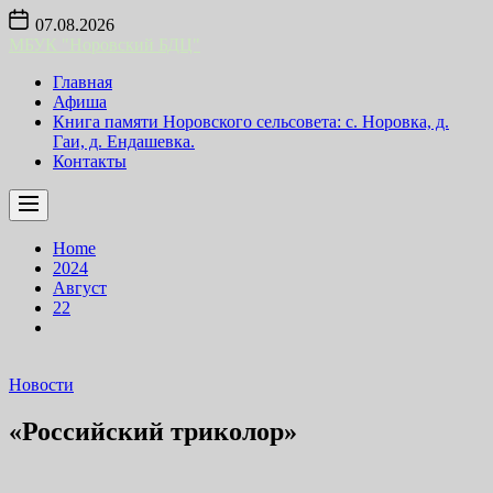
Skip
07.08.2026
to
МБУК "Норовский БДЦ"
the
content
Главная
Афиша
Книга памяти Норовского сельсовета: с. Норовка, д.
Гаи, д. Ендашевка.
Контакты
Home
2024
Август
22
Новости
«Российский триколор»