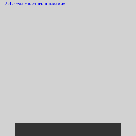
post:
Next
«Беседа с воспитанниками»
по
post:
записям