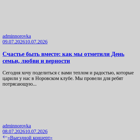
adminnorovka
09.07.2026
10.07.2026
Счастье быть вместе: как мы отметили День
семьи, любви и верности
Сегодня хочу поделиться с вами теплом и радостью, которые
царили у нас в Норовском клубе. Мы провели для ребят
потрясающую...
adminnorovka
08.07.2026
10.07.2026
Навигация
Previous
«Выездной концерт»