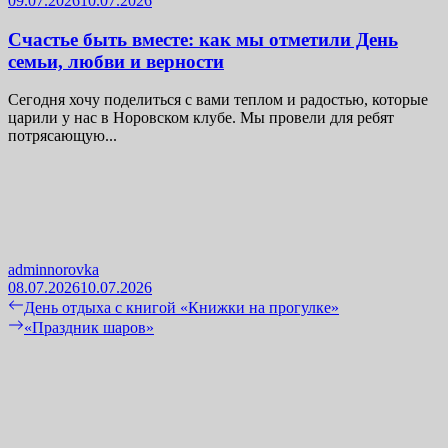
09.07.2026
10.07.2026
Счастье быть вместе: как мы отметили День
семьи, любви и верности
Сегодня хочу поделиться с вами теплом и радостью, которые
царили у нас в Норовском клубе. Мы провели для ребят
потрясающую...
adminnorovka
08.07.2026
10.07.2026
Навигация
Previous
День отдыха с книгой «Книжки на прогулке»
post:
Next
«Праздник шаров»
по
post:
записям