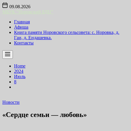
Skip
09.08.2026
to
МБУК "Норовский БДЦ"
the
content
Главная
Афиша
Книга памяти Норовского сельсовета: с. Норовка, д.
Гаи, д. Ендашевка.
Контакты
Home
2024
Июль
8
Новости
«Сердце семьи — любовь»