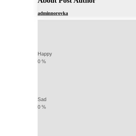
About Post Author
adminnorovka
Happy
0
%
Sad
0
%