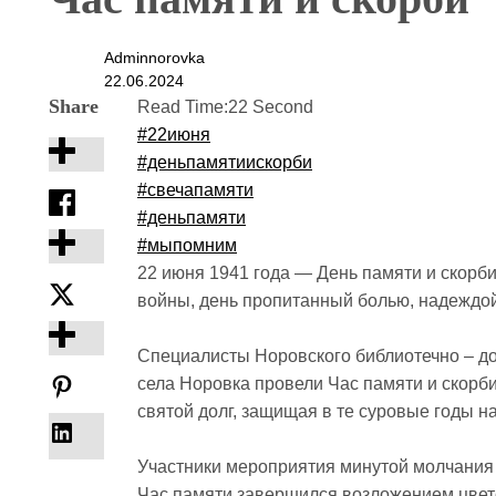
Adminnorovka
22.06.2024
Share
Read Time:
22 Second
#22июня
#деньпамятиискорби
#свечапамяти
#деньпамяти
#мыпомним
22 июня 1941 года — День памяти и скорб
войны, день пропитанный болью, надеждой
Специалисты Норовского библиотечно – до
села Норовка провели Час памяти и скорби
святой долг, защищая в те суровые годы н
Участники мероприятия минутой молчания 
Час памяти завершился возложением цвето