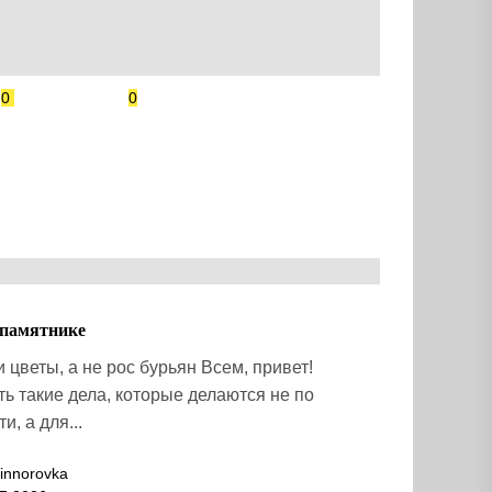
0
0
 памятнике
 цветы, а не рос бурьян Всем, привет!
ть такие дела, которые делаются не по
и, а для...
innorovka