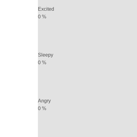
Excited
0
%
Sleepy
0
%
Angry
0
%