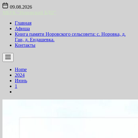
Skip
09.08.2026
to
МБУК "Норовский БДЦ"
the
content
Главная
Афиша
Книга памяти Норовского сельсовета: с. Норовка, д.
Гаи, д. Ендашевка.
Контакты
Home
2024
Июнь
1