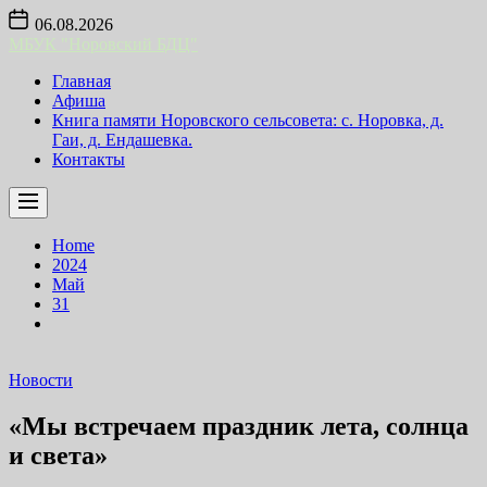
Skip
06.08.2026
to
МБУК "Норовский БДЦ"
the
content
Главная
Афиша
Книга памяти Норовского сельсовета: с. Норовка, д.
Гаи, д. Ендашевка.
Контакты
Home
2024
Май
31
Новости
«Мы встречаем праздник лета, солнца
и света»