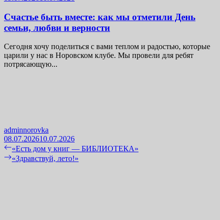
Счастье быть вместе: как мы отметили День
семьи, любви и верности
Сегодня хочу поделиться с вами теплом и радостью, которые
царили у нас в Норовском клубе. Мы провели для ребят
потрясающую...
adminnorovka
08.07.2026
10.07.2026
Навигация
Previous
«Есть дом у книг — БИБЛИОТЕКА»
post:
Next
«Здравствуй, лето!»
по
post:
записям