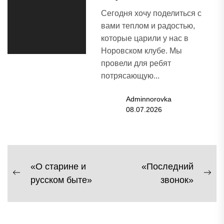
Сегодня хочу поделиться с
вами теплом и радостью,
которые царили у нас в
Норовском клубе. Мы
провели для ребят
потрясающую...
Adminnorovka
08.07.2026
Навигация
«О старине и
«Последний
Previous
Ne
русском быте»
звонок»
по
post:
pos
записям