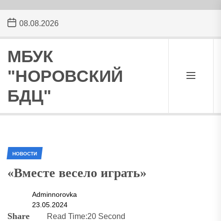
Skip
08.08.2026
to
the
content
МБУК
"НОРОВСКИЙ
БДЦ"
НОВОСТИ
«Вместе весело играть»
Adminnorovka
23.05.2024
Share
Read Time:
20 Second