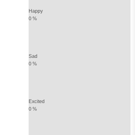
Happy
0
%
Sad
0
%
Excited
0
%