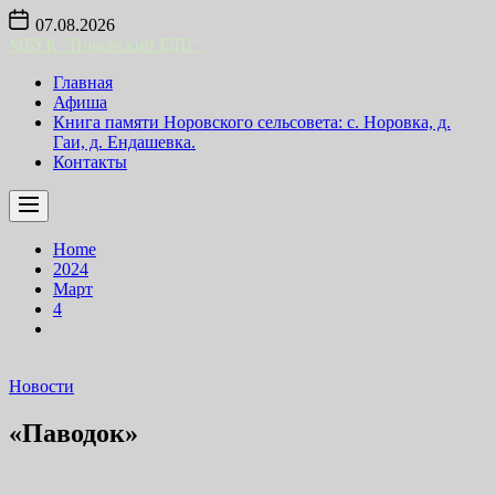
Skip
07.08.2026
to
МБУК "Норовский БДЦ"
the
content
Главная
Афиша
Книга памяти Норовского сельсовета: с. Норовка, д.
Гаи, д. Ендашевка.
Контакты
Home
2024
Март
4
Новости
«Паводок»