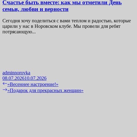
Счастье быть вместе: как мы отметили День
семьи, любви и верности
Сегодня хочу поделиться с вами теплом и радостью, которые
царили у нас в Норовском клубе. Мы провели для ребят
потрясающую...
adminnorovka
08.07.2026
10.07.2026
Навигация
Previous
«Весеннее настроение!»
post:
Next
«Подарок для прекрасных женщин»
по
post:
записям