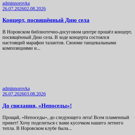
adminnorovka
26.07.2026
02.08.2026
Концерт, посвящённый Дню села
В Норовском библиотечно-досуговом центре прошёл концерт,
посвящённый Дню села. В ходе концерта состоялся
настоящий марафон талантов. Своими танцевальными
композициями и...
adminnorovka
26.07.2026
03.08.2026
До свидания, «Непоседы»!
Прощай, «Непоседы», до следующего лета! Всем пламенный
привет! Хочу поделиться с вами кусочком нашего летнего
тепла. В Норовском клубе была...