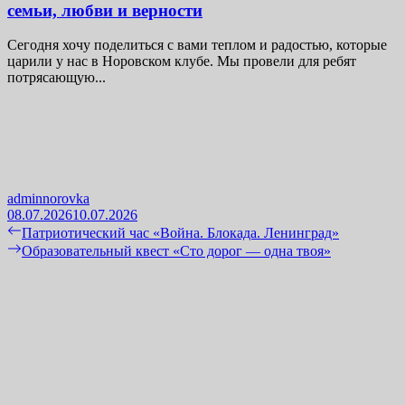
семьи, любви и верности
Сегодня хочу поделиться с вами теплом и радостью, которые
царили у нас в Норовском клубе. Мы провели для ребят
потрясающую...
adminnorovka
08.07.2026
10.07.2026
Навигация
Previous
Патриотический час «Война. Блокада. Ленинград»
post:
Next
Образовательный квест «Сто дорог — одна твоя»
по
post:
записям