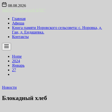
Skip
08.08.2026
to
МБУК "Норовский БДЦ"
the
content
Главная
Афиша
Книга памяти Норовского сельсовета: с. Норовка, д.
Гаи, д. Ендашевка.
Контакты
Home
2024
Январь
27
Новости
Блокадный хлеб