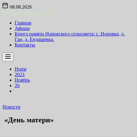
Skip
08.08.2026
to
МБУК "Норовский БДЦ"
the
content
Главная
Афиша
Книга памяти Норовского сельсовета: с. Норовка, д.
Гаи, д. Ендашевка.
Контакты
Home
2023
Ноябрь
26
Новости
«День матери»