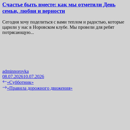
Счастье быть вместе: как мы отметили День
семьи, любви и верности
Сегодня хочу поделиться с вами теплом и радостью, которые
царили у нас в Норовском клубе. Мы провели для ребят
потрясающую...
adminnorovka
08.07.2026
10.07.2026
Навигация
Previous
«Субботник»
post:
Next
«Правила дорожного движения»
по
post:
записям