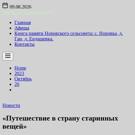
Skip
09.08.2026
to
МБУК "Норовский БДЦ"
the
content
Главная
Афиша
Книга памяти Норовского сельсовета: с. Норовка, д.
Гаи, д. Ендашевка.
Контакты
Home
2023
Октябрь
20
Новости
«Путешествие в страну старинных
вещей»