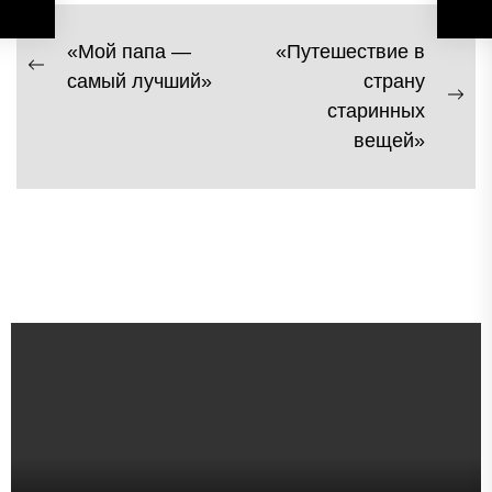
Навигация
«Мой папа —
«Путешествие в
Previous
самый лучший»
страну
по
post:
Ne
старинных
записям
pos
вещей»