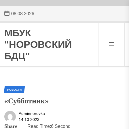
Skip
08.08.2026
to
the
content
МБУК
"НОРОВСКИЙ
БДЦ"
НОВОСТИ
«Субботник»
Adminnorovka
14.10.2023
Share
Read Time:
6 Second