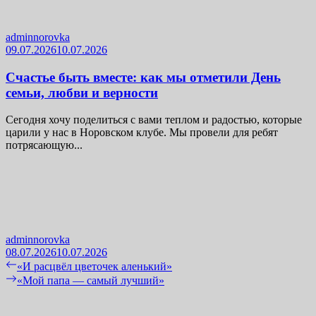
adminnorovka
09.07.2026
10.07.2026
Счастье быть вместе: как мы отметили День
семьи, любви и верности
Сегодня хочу поделиться с вами теплом и радостью, которые
царили у нас в Норовском клубе. Мы провели для ребят
потрясающую...
adminnorovka
08.07.2026
10.07.2026
Навигация
Previous
«И расцвёл цветочек аленький»
post:
Next
«Мой папа — самый лучший»
по
post:
записям