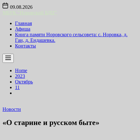
Skip
09.08.2026
to
МБУК "Норовский БДЦ"
the
content
Главная
Афиша
Книга памяти Норовского сельсовета: с. Норовка, д.
Гаи, д. Ендашевка.
Контакты
Home
2023
Октябрь
11
Новости
«О старине и русском быте»