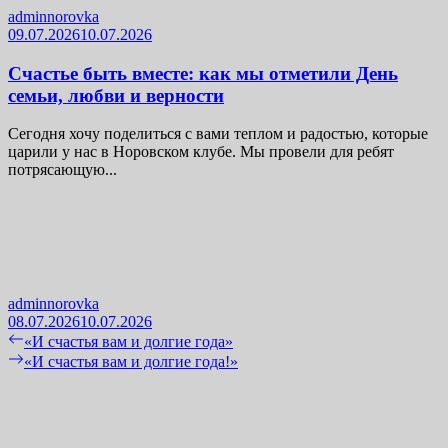
adminnorovka
09.07.2026
10.07.2026
Счастье быть вместе: как мы отметили День
семьи, любви и верности
Сегодня хочу поделиться с вами теплом и радостью, которые
царили у нас в Норовском клубе. Мы провели для ребят
потрясающую...
adminnorovka
08.07.2026
10.07.2026
Навигация
Previous
«И счастья вам и долгие года»
post:
Next
«И счастья вам и долгие года!»
по
post:
записям