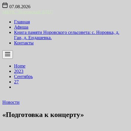
Skip
07.08.2026
to
МБУК "Норовский БДЦ"
the
content
Главная
Афиша
Книга памяти Норовского сельсовета: с. Норовка, д.
Гаи, д. Ендашевка.
Контакты
Home
2023
Сентябрь
27
Новости
«Подготовка к концерту»