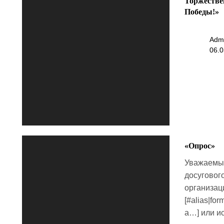
Торжестве
Победы!»
Adm
06.0
«Опрос»
Уважаемые
досуговог
организац
[#alias|for
a…] или и