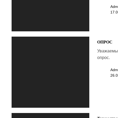
Adm
17.0
ОПРОС
Уважаемые
опрос.
Adm
26.0