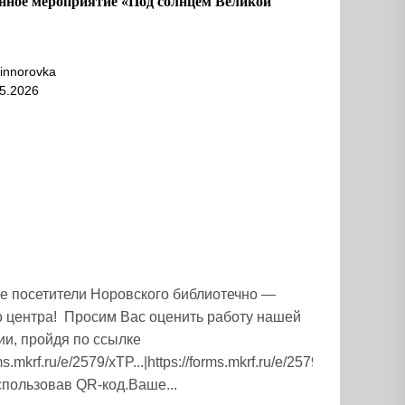
нное мероприятие «Под солнцем Великой
innorovka
5.2026
 посетители Норовского библиотечно —
о центра! Просим Вас оценить работу нашей
ии, пройдя по ссылке
ms.mkrf.ru/e/2579/xTP...|https://forms.mkrf.ru/e/2579/xTPLeBU7/
спользовав QR-код.Ваше...