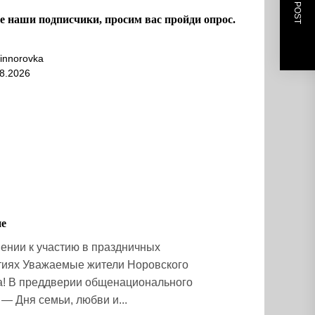
NEXT POST
 наши подписчики, просим вас пройди опрос.
innorovka
8.2026
ие
ении к участию в праздничных
иях Уважаемые жители Норовского
а! В преддверии общенационального
— Дня семьи, любви и...