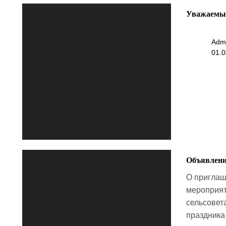
Уважаемые
Adm
01.0
Объявлен
О приглаш
мероприят
сельсовет
праздника 