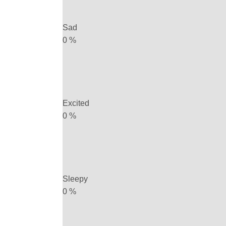
Sad
0
%
Excited
0
%
Sleepy
0
%