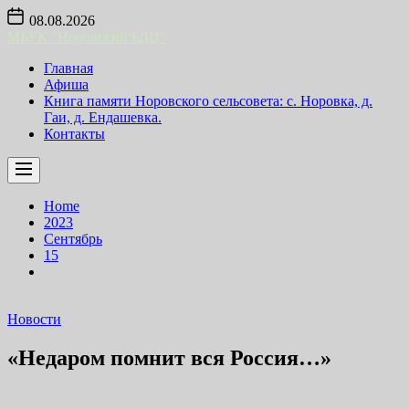
Skip
08.08.2026
to
МБУК "Норовский БДЦ"
the
content
Главная
Афиша
Книга памяти Норовского сельсовета: с. Норовка, д.
Гаи, д. Ендашевка.
Контакты
Home
2023
Сентябрь
15
Новости
«Недаром помнит вся Россия…»