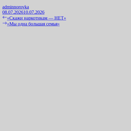
adminnorovka
08.07.2026
10.07.2026
Навигация
Previous
«Скажи наркотикам — НЕТ»
post:
Next
«Мы одна большая семья»
по
post:
записям