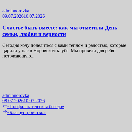
adminnorovka
09.07.2026
10.07.2026
Счастье быть вместе: как мы отметили День
семьи, любви и верности
Сегодня хочу поделиться с вами теплом и радостью, которые
царили у нас в Норовском клубе. Мы провели для ребят
потрясающую...
adminnorovka
08.07.2026
10.07.2026
Навигация
Previous
«Профилактическая беседа»
post:
Next
«Благоустройство»
по
post:
записям