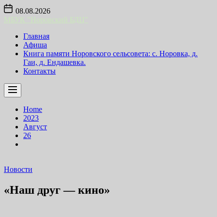
Skip
08.08.2026
to
МБУК "Норовский БДЦ"
the
content
Главная
Афиша
Книга памяти Норовского сельсовета: с. Норовка, д.
Гаи, д. Ендашевка.
Контакты
Home
2023
Август
26
Новости
«Наш друг — кино»