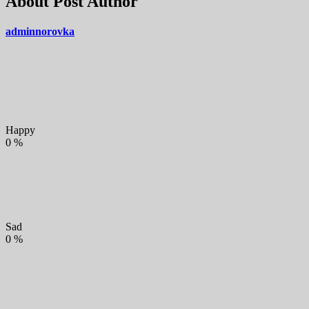
About Post Author
adminnorovka
Happy
0
%
Sad
0
%