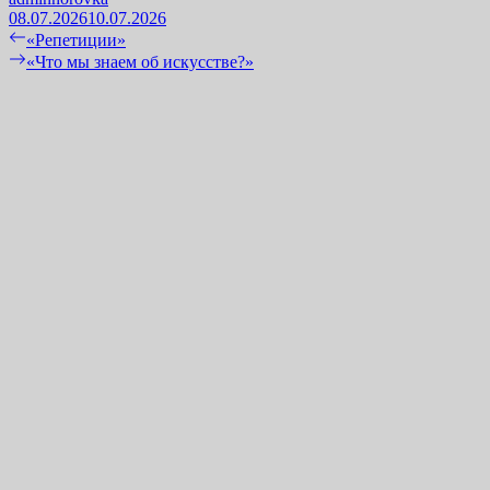
08.07.2026
10.07.2026
Навигация
Previous
«Репетиции»
post:
Next
«Что мы знаем об искусстве?»
по
post:
записям