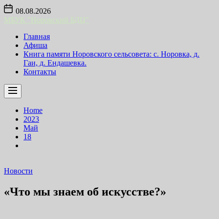
Skip
08.08.2026
to
МБУК "Норовский БДЦ"
the
content
Главная
Афиша
Книга памяти Норовского сельсовета: с. Норовка, д.
Гаи, д. Ендашевка.
Контакты
Home
2023
Май
18
Новости
«Что мы знаем об искусстве?»