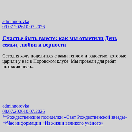
adminnorovka
09.07.2026
10.07.2026
Счастье быть вместе: как мы отметили День
семьи, любви и верности
Сегодня хочу поделиться с вами теплом и радостью, которые
царили у нас в Норовском клубе. Мы провели для ребят
потрясающую...
adminnorovka
08.07.2026
10.07.2026
Навигация
Previous
Рождественские посиделки «Свет Рождественской звезды»
post:
Next
Час информации «Из жизни великого учёного»
по
post: