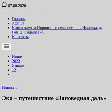
Skip
07.08.2026
to
МБУК "Норовский БДЦ"
the
content
Главная
Афиша
Книга памяти Норовского сельсовета: с. Норовка, д.
Гаи, д. Ендашевка.
Контакты
Home
2023
Январь
12
Новости
Эко – путешествие «Заповедная даль»