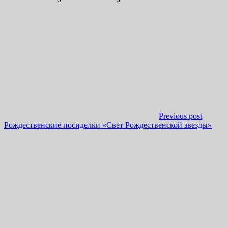
Previous post
Рождественские посиделки «Свет Рождественской звезды»