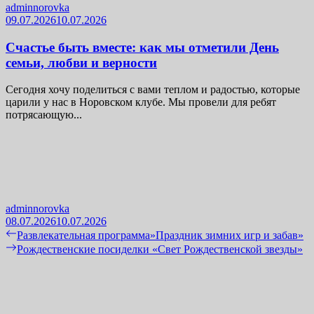
adminnorovka
09.07.2026
10.07.2026
Счастье быть вместе: как мы отметили День
семьи, любви и верности
Сегодня хочу поделиться с вами теплом и радостью, которые
царили у нас в Норовском клубе. Мы провели для ребят
потрясающую...
adminnorovka
08.07.2026
10.07.2026
Навигация
Previous
Развлекательная программа»Праздник зимних игр и забав»
post:
Next
Рождественские посиделки «Свет Рождественской звезды»
по
post:
записям