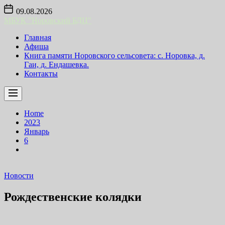
Skip
09.08.2026
to
МБУК "Норовский БДЦ"
the
content
Главная
Афиша
Книга памяти Норовского сельсовета: с. Норовка, д.
Гаи, д. Ендашевка.
Контакты
Home
2023
Январь
6
Новости
Рождественские колядки