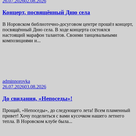
26.07.2026
02.08.2026
Концерт, посвящённый Дню села
В Норовском библиотечно-досуговом центре прошёл концерт,
посвящённый Дню села. В ходе концерта состоялся
настоящий марафон талантов. Своими танцевальными
композициями и...
adminnorovka
26.07.2026
03.08.2026
До свидания, «Непоседы»!
Прощай, «Непоседы», до следующего лета! Всем пламенный
привет! Хочу поделиться с вами кусочком нашего летнего
тепла. В Норовском клубе была...