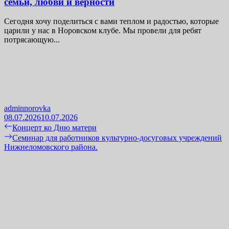
семьи, любви и верности
Сегодня хочу поделиться с вами теплом и радостью, которые
царили у нас в Норовском клубе. Мы провели для ребят
потрясающую...
adminnorovka
08.07.2026
10.07.2026
Навигация
Previous
Концерт ко Дню матери
post:
Next
Семинар для работников культурно-досуговых учреждений
по
post:
Нижнеломовского района.
записям