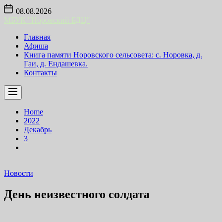
Skip
08.08.2026
to
МБУК "Норовский БДЦ"
the
content
Главная
Афиша
Книга памяти Норовского сельсовета: с. Норовка, д.
Гаи, д. Ендашевка.
Контакты
Home
2022
Декабрь
3
Новости
День неизвестного солдата