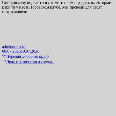
Сегодня хочу поделиться с вами теплом и радостью, которые
царили у нас в Норовском клубе. Мы провели для ребят
потрясающую...
adminnorovka
08.07.2026
10.07.2026
Навигация
Previous
Передай добро по кругу
post:
Next
День неизвестного солдата
по
post:
записям