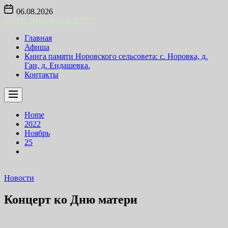
Skip
06.08.2026
to
МБУК "Норовский БДЦ"
the
content
Главная
Афиша
Книга памяти Норовского сельсовета: с. Норовка, д.
Гаи, д. Ендашевка.
Контакты
Home
2022
Ноябрь
25
Новости
Концерт ко Дню матери