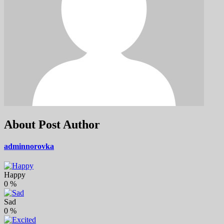
About Post Author
adminnorovka
Happy
0
%
Sad
0
%