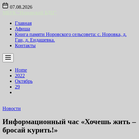
Skip
07.08.2026
to
МБУК "Норовский БДЦ"
the
content
Главная
Афиша
Книга памяти Норовского сельсовета: с. Норовка, д.
Гаи, д. Ендашевка.
Контакты
Home
2022
Октябрь
29
Новости
Информационный час «Хочешь жить –
бросай курить!»