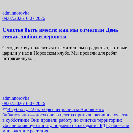
adminnorovka
09.07.2026
10.07.2026
Счастье быть вместе: как мы отметили День
семьи, любви и верности
Сегодня хочу поделиться с вами теплом и радостью, которые
царили у нас в Норовском клубе. Мы провели для ребят
потрясающую...
adminnorovka
08.07.2026
10.07.2026
Навигация
Previous
В субботу, 22 октября специалисты Норовского
post:
библиотечно — досугового центра приняли активное участие
по
в субботнике.Они провели работу по очистке территории:
записям
убрали опавшую листву, подмели около здания БДЦ, обрезали
многолетние растения.