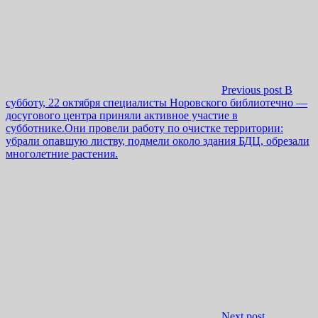
Previous post
В
субботу, 22 октября специалисты Норовского библиотечно —
досугового центра приняли активное участие в
субботнике.Они провели работу по очистке территории:
убрали опавшую листву, подмели около здания БДЦ, обрезали
многолетние растения.
Next post