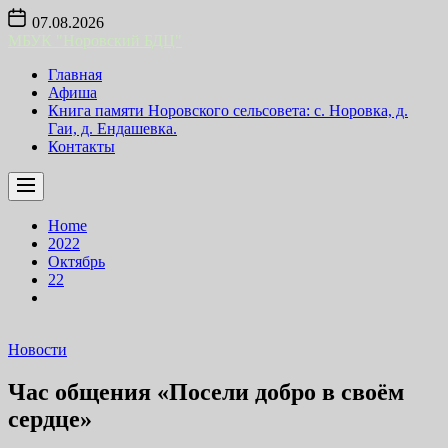
Skip
07.08.2026
to
МБУК "Норовский БДЦ"
the
content
Главная
Афиша
Книга памяти Норовского сельсовета: с. Норовка, д.
Гаи, д. Ендашевка.
Контакты
Home
2022
Октябрь
22
Новости
Час общения «Посели добро в своём
сердце»